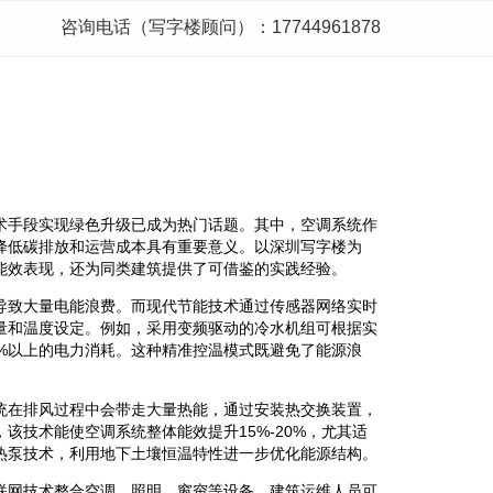
咨询电话（写字楼顾问）：17744961878
术手段实现绿色升级已成为热门话题。其中，空调系统作
降低碳排放和运营成本具有重要意义。以深圳写字楼为
能效表现，还为同类建筑提供了可借鉴的实践经验。
导致大量电能浪费。而现代节能技术通过传感器网络实时
量和温度设定。例如，采用变频驱动的冷水机组可根据实
%以上的电力消耗。这种精准控温模式既避免了能源浪
统在排风过程中会带走大量热能，通过安装热交换装置，
该技术能使空调系统整体能效提升15%-20%，尤其适
热泵技术，利用地下土壤恒温特性进一步优化能源结构。
联网技术整合空调、照明、窗帘等设备，建筑运维人员可