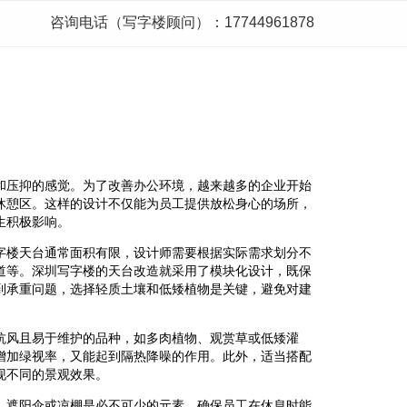
咨询电话（写字楼顾问）：17744961878
和压抑的感觉。为了改善办公环境，越来越多的企业开始
休憩区。这样的设计不仅能为员工提供放松身心的场所，
生积极影响。
字楼天台通常面积有限，设计师需要根据实际需求划分不
道等。深圳写字楼的天台改造就采用了模块化设计，既保
到承重问题，选择轻质土壤和低矮植物是关键，避免对建
抗风且易于维护的品种，如多肉植物、观赏草或低矮灌
增加绿视率，又能起到隔热降噪的作用。此外，适当搭配
现不同的景观效果。
、遮阳伞或凉棚是必不可少的元素，确保员工在休息时能