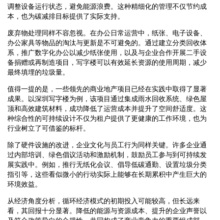
调整设备运行状态，避免能源浪费。这种精细化的管理不仅节约成
本，也为碳减排目标提供了实际支持。
废弃物处理同样不容忽视。在办公日常运营中，纸张、电子设备、
办公家具等物品的淘汰与更新是不可避免的。通过建立分类回收体
系，推广数字化办公以减少纸张使用，以及与企业合作开展二手设
备捐赠或再制造项目，写字楼可以有效延长资源的使用周期，减少
最终填埋的垃圾量。
值得一提的是，一些领先的商业地产项目已经在实践中取得了显著
成果。以深圳写字楼为例，该项目通过集成雨水回收系统、绿色屋
顶和高效建筑材料，成功降低了运营成本并提升了空间舒适度。这
种综合性的可持续设计不仅为租户提供了更健康的工作环境，也为
行业树立了可借鉴的标杆。
除了硬件设施的改进，企业文化与员工行为同样关键。许多企业通
过内部培训、绿色倡议活动和激励机制，鼓励员工参与到可持续发
展实践中。例如，推行无纸化会议、倡导低碳通勤、设置垃圾分类
指引等，这些看似微小的行动实际上能够在长期累积中产生巨大的
环境效益。
从经济角度分析，循环经济模式的初期投入可能较高，但长远来
看，其回报十分显著。降低的能源与资源成本、提升的企业声誉以