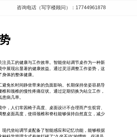
咨询电话（写字楼顾问）：17744961878
势
关注员工的健康与工作效率。智能坐站调节桌作为一种新
境中展现出显著的健康效益。通过灵活调整工作姿势，这
了身体的整体健康。
工避免长时间静坐带来的负面影响。长期保持坐姿容易导
腰椎和颈椎的慢性疼痛症状。通过定期切换为站立工作，
低患病几率。
境中，人们常因椅子高度、桌面设计不合理而产生驼背、
调整桌面高度，使得颈椎和脊柱能够保持自然直立，减少
。现代坐站调节桌配备了智能感应和记忆功能，能够根据
种科学管理方式有效打破了“久坐不动”的惯性，促进员