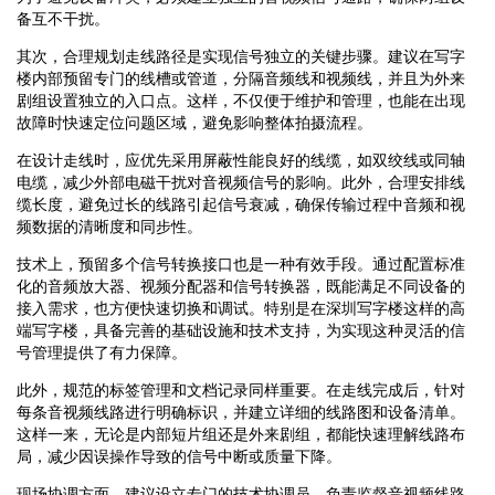
备互不干扰。
其次，合理规划走线路径是实现信号独立的关键步骤。建议在写字
楼内部预留专门的线槽或管道，分隔音频线和视频线，并且为外来
剧组设置独立的入口点。这样，不仅便于维护和管理，也能在出现
故障时快速定位问题区域，避免影响整体拍摄流程。
在设计走线时，应优先采用屏蔽性能良好的线缆，如双绞线或同轴
电缆，减少外部电磁干扰对音视频信号的影响。此外，合理安排线
缆长度，避免过长的线路引起信号衰减，确保传输过程中音频和视
频数据的清晰度和同步性。
技术上，预留多个信号转换接口也是一种有效手段。通过配置标准
化的音频放大器、视频分配器和信号转换器，既能满足不同设备的
接入需求，也方便快速切换和调试。特别是在深圳写字楼这样的高
端写字楼，具备完善的基础设施和技术支持，为实现这种灵活的信
号管理提供了有力保障。
此外，规范的标签管理和文档记录同样重要。在走线完成后，针对
每条音视频线路进行明确标识，并建立详细的线路图和设备清单。
这样一来，无论是内部短片组还是外来剧组，都能快速理解线路布
局，减少因误操作导致的信号中断或质量下降。
现场协调方面，建议设立专门的技术协调员，负责监督音视频线路